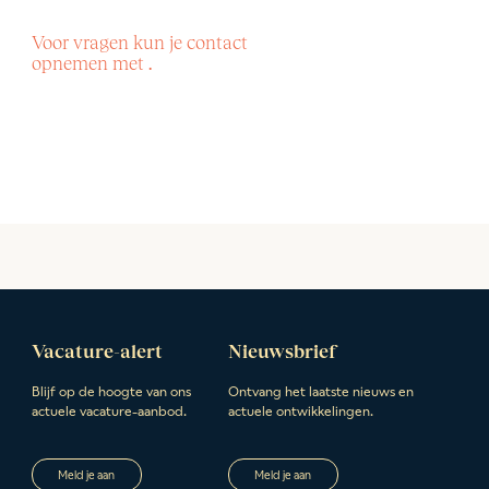
Voor vragen kun je contact
opnemen met .
Vacature-alert
Nieuwsbrief
Blijf op de hoogte van ons
Ontvang het laatste nieuws en
actuele vacature-aanbod.
actuele ontwikkelingen.
Meld je aan
Meld je aan