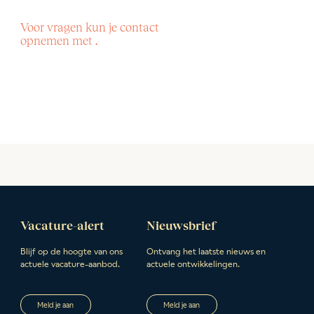
Voor vragen kun je contact
opnemen met .
Vacature-alert
Nieuwsbrief
Blijf op de hoogte van ons
Ontvang het laatste nieuws en
actuele vacature-aanbod.
actuele ontwikkelingen.
Meld je aan
Meld je aan