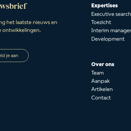
wsbrief
Expertises
Executive searc
Toezicht
g het laatste nieuws en
e ontwikkelingen.
Interim manage
Development
ld je aan
Over ons
Team
Aanpak
Artikelen
Contact