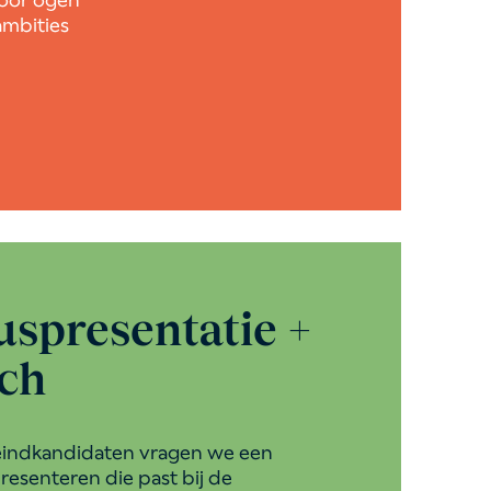
ambities
uspresentatie +
ch
eindkandidaten vragen we een
presenteren die past bij de