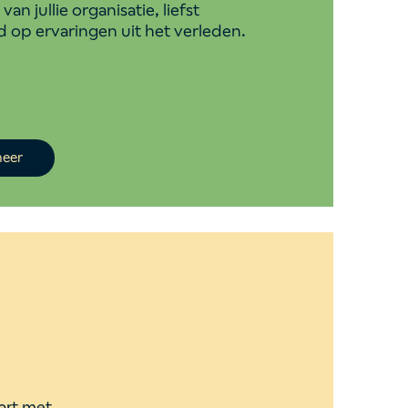
 van jullie organisatie, liefst
 op ervaringen uit het verleden.
meer
art met