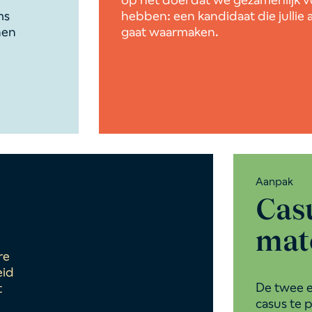
ms
hebben: een kandidaat die jullie 
nen
gaat waarmaken.
Aanpak
Cas
mat
re
eid
De twee 
t
casus te 