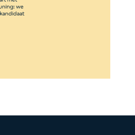
euning: we
e kandidaat