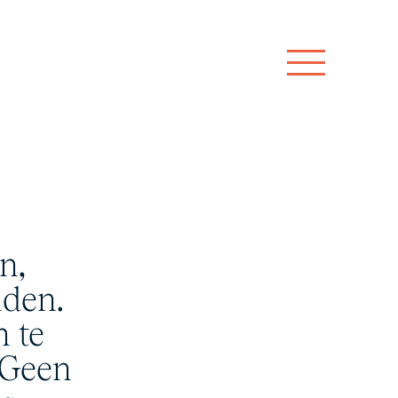
n,
nden.
n te
. Geen