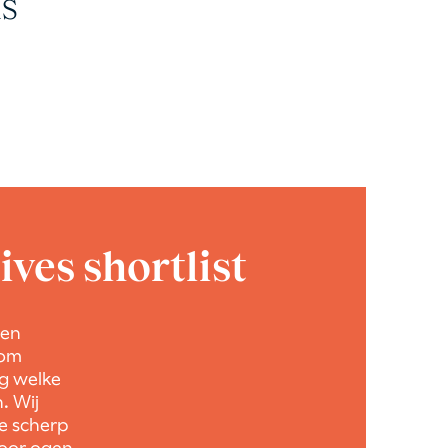
is
ves shortlist
een
rom
eg welke
. Wij
ie scherp
voor ogen