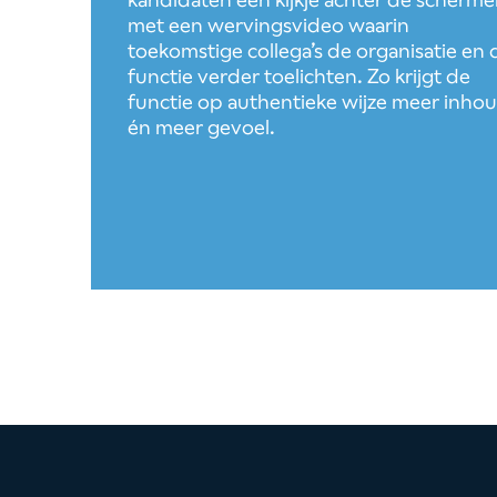
met een wervingsvideo waarin
toekomstige collega’s de organisatie en 
functie verder toelichten. Zo krijgt de
functie op authentieke wijze meer inho
én meer gevoel.