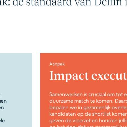
k: de standaard van Delfin 
Aanpak
Impact executi
t
Samenwerken is cruciaal om tot 
gen
duurzame match te komen. Daa
en
bepalen we in gezamenlijk overl
kandidaten op de shortlist komen
le
geven de voorzet en houden jull
op het doel dat we gezamenlijk 