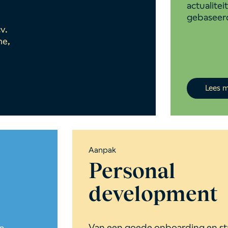
actualiteit
gebaseerd
v.
me,
Lees 
Aanpak
Personal
development
Van een goede onboarding en st
en