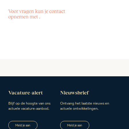
Voor vragen kun je contact
opnemen met .
Vacature-alert
Nieuwsbrief
Blijf op de hoogte van ons
Ontvang het laatste nieuws en
actuele vacature-aanbod.
actuele ontwikkelingen.
Meld je aan
Meld je aan