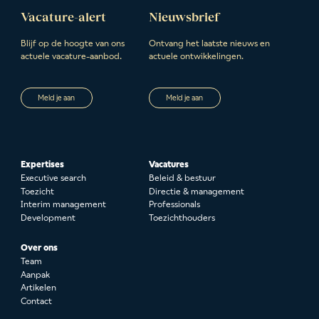
Vacature-alert
Nieuwsbrief
Blijf op de hoogte van ons
Ontvang het laatste nieuws en
actuele vacature-aanbod.
actuele ontwikkelingen.
Meld je aan
Meld je aan
Expertises
Vacatures
Executive search
Beleid & bestuur
Toezicht
Directie & management
Interim management
Professionals
Development
Toezichthouders
Over ons
Team
Aanpak
Artikelen
Contact