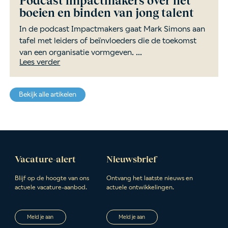
Podcast impactmakers over het
boeien en binden van jong talent
In de podcast Impactmakers gaat Mark Simons aan
tafel met leiders of beïnvloeders die de toekomst
van een organisatie vormgeven. ...
Lees verder
Bekijk alle artikelen
Vacature-alert
Nieuwsbrief
Blijf op de hoogte van ons
Ontvang het laatste nieuws en
actuele vacature-aanbod.
actuele ontwikkelingen.
Meld je aan
Meld je aan