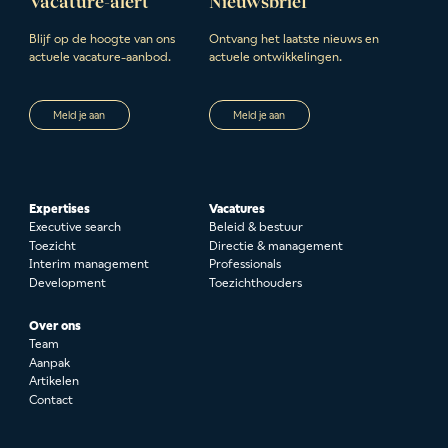
Vacature-alert
Nieuwsbrief
Blijf op de hoogte van ons
Ontvang het laatste nieuws en
actuele vacature-aanbod.
actuele ontwikkelingen.
Meld je aan
Meld je aan
Expertises
Vacatures
Executive search
Beleid & bestuur
Toezicht
Directie & management
Interim management
Professionals
Development
Toezichthouders
Over ons
Team
Aanpak
Artikelen
Contact