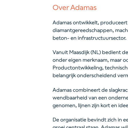
Over Adamas
Adamas ontwikkelt, produceert en
diamantgereedschappen, machin
beton- en infrastructuursector.
Vanuit Maasdijk (NL) bedient de
onder eigen merknaam, maar ook
Productontwikkeling, technisch
belangrijk onderscheidend ver
Adamas combineert de slagkrach
wendbaarheid van een ondernem
genomen, lijnen zijn kort en ide
De organisatie bevindt zich in e
groei centraal staan. Adamas wil