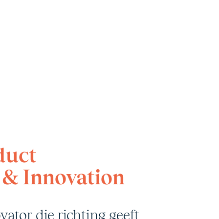
duct
& Innovation
tor die richting geeft