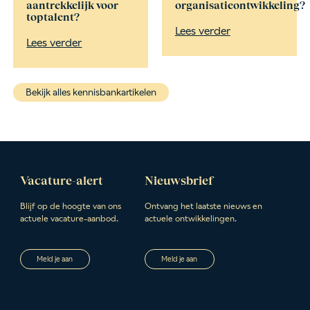
aantrekkelijk voor
organisatieontwikkeling?
toptalent?
Lees verder
Lees verder
Bekijk alles kennisbankartikelen
Vacature-alert
Nieuwsbrief
Blijf op de hoogte van ons
Ontvang het laatste nieuws en
actuele vacature-aanbod.
actuele ontwikkelingen.
Meld je aan
Meld je aan