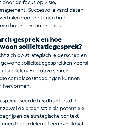
s door de focus op visie,
management. Succesvolle kandidaten
sverhalen voor en tonen hun
en hoger niveau te tillen.
arch gesprek en hoe
ewoon sollicitatiegesprek?
ht zich op strategisch leiderschap en
l gewone sollicitatiegesprekken vooral
 behandelen.
Executive search
s die complexe uitdagingen kunnen
en hervormen.
especialiseerde headhunters die
zowel de organisatie als potentiële
begrijpen de strategische context
kunnen beoordelen of een kandidaat