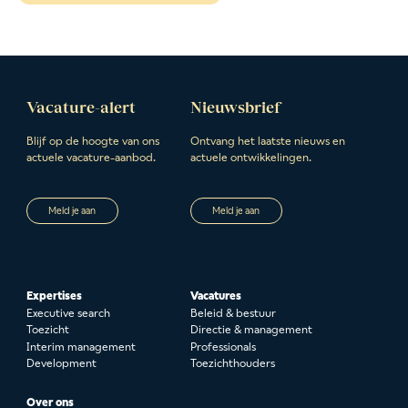
Vacature-alert
Nieuwsbrief
Blijf op de hoogte van ons
Ontvang het laatste nieuws en
actuele vacature-aanbod.
actuele ontwikkelingen.
Meld je aan
Meld je aan
Expertises
Vacatures
Executive search
Beleid & bestuur
Toezicht
Directie & management
Interim management
Professionals
Development
Toezichthouders
Over ons