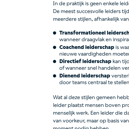
In de praktijk is geen enkele lei
De meest succesvolle leiders ti
meerdere stijlen, afhankelijk van
Transformationeel leidersc
wanneer draagvlak en inspirati
Coachend leiderschap
is wa
nieuwe vaardigheden moeten
Directief leiderschap
kan tijd
of wanneer snel handelen vere
Dienend leiderschap
verster
door teams centraal te stellen
Wat al deze stijlen gemeen hebb
leider plaatst mensen boven pro
menselijk werk. Een leider die dat 
van voorkeur, maar op basis van
moment nodig hebben.