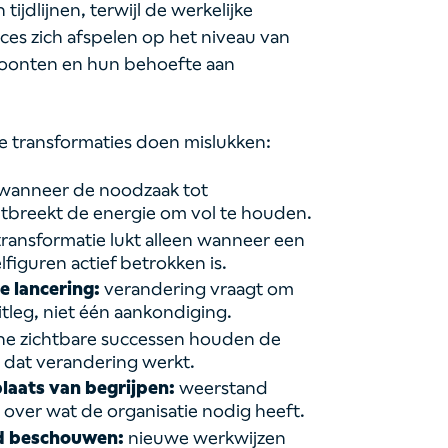
ijdlijnen, terwijl de werkelijke
ces zich afspelen op het niveau van
oonten en hun behoefte aan
 transformaties doen mislukken:
wanneer de noodzaak tot
ontbreekt de energie om vol te houden.
ransformatie lukt alleen wanneer een
lfiguren actief betrokken is.
 lancering:
verandering vraagt om
tleg, niet één aankondiging.
ne zichtbare successen houden de
 dat verandering werkt.
aats van begrijpen:
weerstand
 over wat de organisatie nodig heeft.
nd beschouwen:
nieuwe werkwijzen