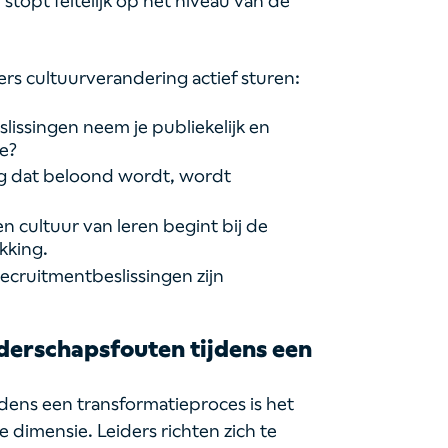
stopt feitelijk op het niveau van de
rs cultuurverandering actief sturen:
lissingen neem je publiekelijk en
e?
ag dat beloond wordt, wordt
n cultuur van leren begint bij de
kking.
ecruitmentbeslissingen zijn
iderschapsfouten tijdens een
jdens een transformatieproces is het
 dimensie. Leiders richten zich te