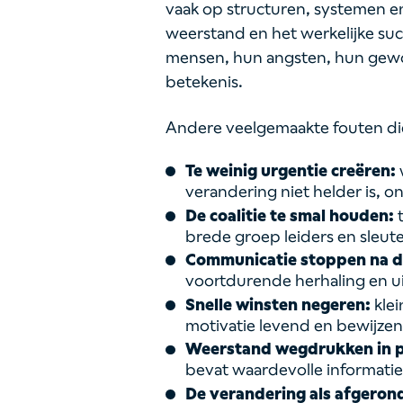
vaak op structuren, systemen en t
weerstand en het werkelijke suc
mensen, hun angsten, hun gew
betekenis.
Andere veelgemaakte fouten die
Te weinig urgentie creëren:
verandering niet helder is, 
De coalitie te smal houden:
t
brede groep leiders en sleute
Communicatie stoppen na de
voortdurende herhaling en ui
Snelle winsten negeren:
klei
motivatie levend en bewijzen
Weerstand wegdrukken in pl
bevat waardevolle informatie
De verandering als afgero