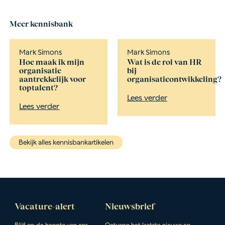
Meer kennisbank
Mark Simons
Mark Simons
Hoe maak ik mijn
Wat is de rol van HR
organisatie
bij
aantrekkelijk voor
organisatieontwikkeling?
toptalent?
Lees verder
Lees verder
Bekijk alles kennisbankartikelen
Vacature-alert
Nieuwsbrief
Blijf op de hoogte van ons
Ontvang het laatste nieuws en