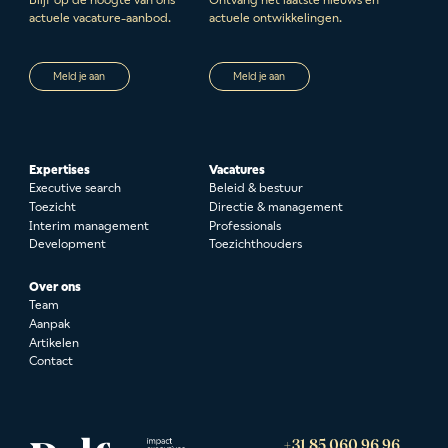
actuele vacature-aanbod.
actuele ontwikkelingen.
Meld je aan
Meld je aan
Expertises
Vacatures
Executive search
Beleid & bestuur
Toezicht
Directie & management
Interim management
Professionals
Development
Toezichthouders
Over ons
Team
Aanpak
Artikelen
Contact
+31 85 060 96 96