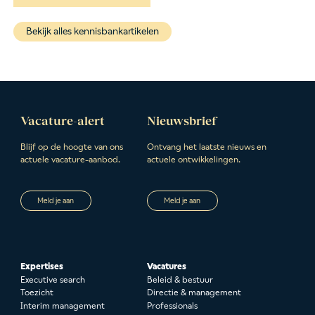
Bekijk alles kennisbankartikelen
Vacature-alert
Nieuwsbrief
Blijf op de hoogte van ons
Ontvang het laatste nieuws en
actuele vacature-aanbod.
actuele ontwikkelingen.
Meld je aan
Meld je aan
Expertises
Vacatures
Executive search
Beleid & bestuur
Toezicht
Directie & management
Interim management
Professionals