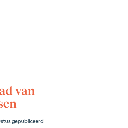
aad van
sen
ustus gepubliceerd