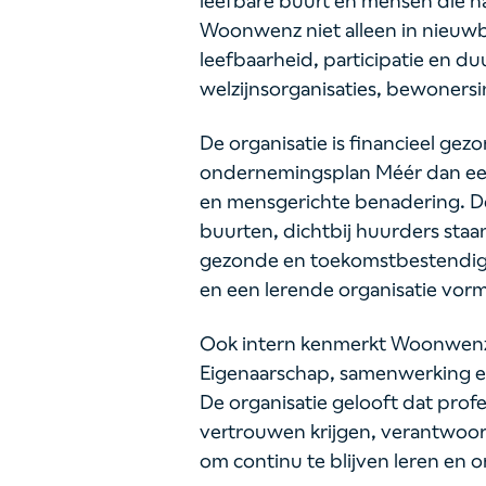
leefbare buurt en mensen die n
Woonwenz niet alleen in nieuw
leefbaarheid, participatie en
welzijnsorganisaties, bewonersi
De organisatie is financieel ge
ondernemingsplan Méér dan ee
en mensgerichte benadering. De 
buurten, dichtbij huurders sta
gezonde en toekomstbestendige 
en een lerende organisatie vorme
Ook intern kenmerkt Woonwenz 
Eigenaarschap, samenwerking en 
De organisatie gelooft dat profe
vertrouwen krijgen, verantwoo
om continu te blijven leren en 