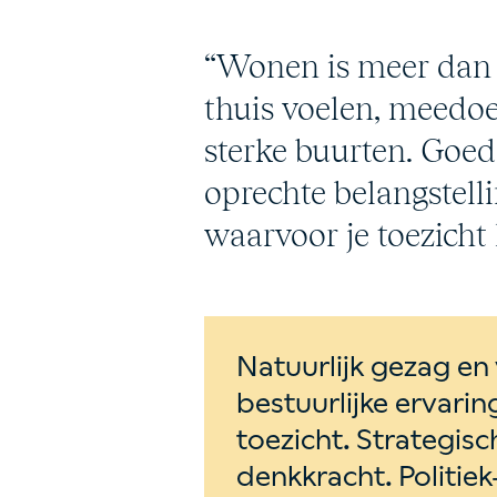
“Wonen is meer dan e
thuis voelen, meed
sterke buurten. Goed
oprechte belangstell
waarvoor je toezicht
Natuurlijk gezag en
bestuurlijke ervari
toezicht. Strategis
denkkracht. Politiek-