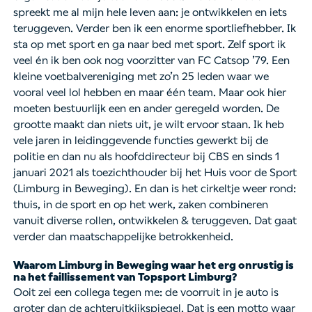
spreekt me al mijn hele leven aan: je ontwikkelen en iets
teruggeven. Verder ben ik een enorme sportliefhebber. Ik
sta op met sport en ga naar bed met sport. Zelf sport ik
veel én ik ben ook nog voorzitter van FC Catsop ’79. Een
kleine voetbalvereniging met zo’n 25 leden waar we
vooral veel lol hebben en maar één team. Maar ook hier
moeten bestuurlijk een en ander geregeld worden. De
grootte maakt dan niets uit, je wilt ervoor staan. Ik heb
vele jaren in leidinggevende functies gewerkt bij de
politie en dan nu als hoofddirecteur bij CBS en sinds 1
januari 2021 als toezichthouder bij het Huis voor de Sport
(Limburg in Beweging). En dan is het cirkeltje weer rond:
thuis, in de sport en op het werk, zaken combineren
vanuit diverse rollen, ontwikkelen & teruggeven. Dat gaat
verder dan maatschappelijke betrokkenheid.
Waarom Limburg in Beweging waar het erg onrustig is
na het faillissement van Topsport Limburg?
Ooit zei een collega tegen me: de voorruit in je auto is
groter dan de achteruitkijkspiegel. Dat is een motto waar