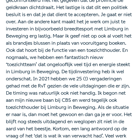
geconfronteerd met het gegeven dat de provincie de
geldkraan dichtdraait. Het lastige is dat dit een politiek
besluit is en dat je dat dient te accepteren. Je gaat er niet
over. Aan de andere kant maakt het je werk om juist te
investeren in bijvoorbeeld breedtesport met Limburg in
Beweging erg lastig. Maar ik geef niet op ook al voelt het
als brandjes blussen in plaats van vooruitgang boeken.
Ook dat hoort bij de functie van een toezichthouder. En
nogmaals, we hebben een fantastisch nieuw
‘toezichtteam’ dat ongelooflijk veel tijd en energie steekt
in Limburg in Beweging. De tijdinvestering heb ik wel
onderschat. In 2021 hebben we 25 (!) vergaderingen
gehad met de RvT gezien de vele uitdagingen die er zijn.
De timing was natuurlijk ook niet handig. Ik begon net
aan mijn nieuwe baan bij CBS en werd tegelijk ook
toezichthouder bij Limburg in Beweging. Als de situatie
er naar is, dan moet het gewoon en dan ga je er voor. Het
blijft nog steeds uitdagend en weglopen zit niet in de
aard van het beestje. Kortom, een lang antwoord op de
vraag of het ‘dat is wat ik van verwacht had’. Veel werk