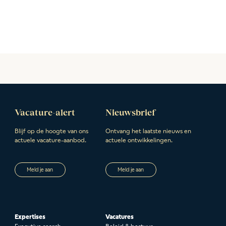
Vacature-alert
Nieuwsbrief
Blijf op de hoogte van ons
Ontvang het laatste nieuws en
actuele vacature-aanbod.
actuele ontwikkelingen.
Meld je aan
Meld je aan
Expertises
Vacatures