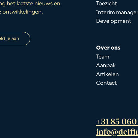
Toezicht
g het laatste nieuws en
e ontwikkelingen.
Interim manage
Development
ld je aan
Over ons
Team
Aanpak
Artikelen
Contact
+31 85 060
info@delfi