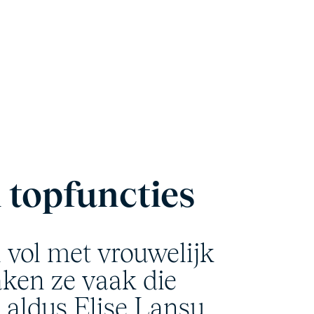
 topfuncties
n vol met vrouwelijk
aken ze vaak die
” aldus Elise Lansu