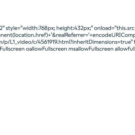
" style="width:768px; height:432px;" onload="this.src
nent(location.href)+'&realReferrer='+encodeURICom
m/p/L1_video/c/4561919.html?inheritDimensions=true"
ullscreen oallowFullscreen msallowFullscreen allowful