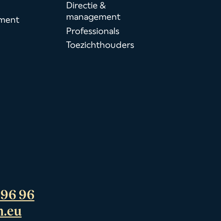
Directie &
management
ment
Professionals
Toezichthouders
 96 96
n.eu