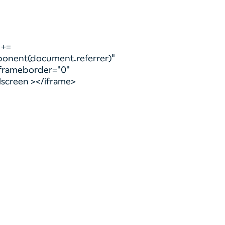
 +=
ponent(document.referrer)"
 frameborder="0"
lscreen ></iframe>