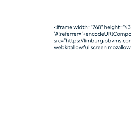
<iframe width="768" height="432
'#!referrer='+encodeURICompo
src="https://limburg.bbvms.co
webkitallowfullscreen mozallowF