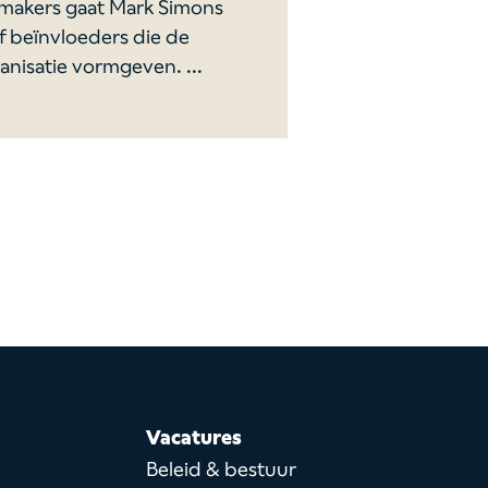
makers gaat Mark Simons
of beïnvloeders die de
nisatie vormgeven. ...
Vacatures
h
Beleid & bestuur