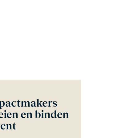
mpactmakers
eien en binden
lent